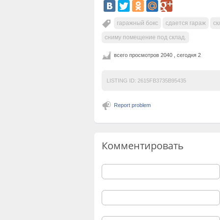
гаражный бокс
сдается гараж
ск
сниму помещение под склад.
всего просмотров 2040 , сегодня 2
LISTING ID:
2615FB3735B95435
Report problem
Комментировать