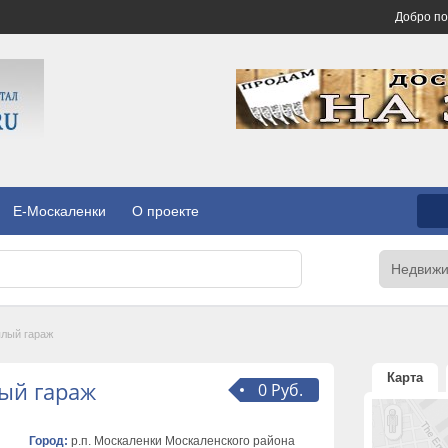
Добро п
E-Москаленки
О проекте
плый гараж
Карта
лый гараж
0 Руб.
Город:
р.п. Москаленки Москаленского района