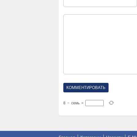
8
−
семь
=