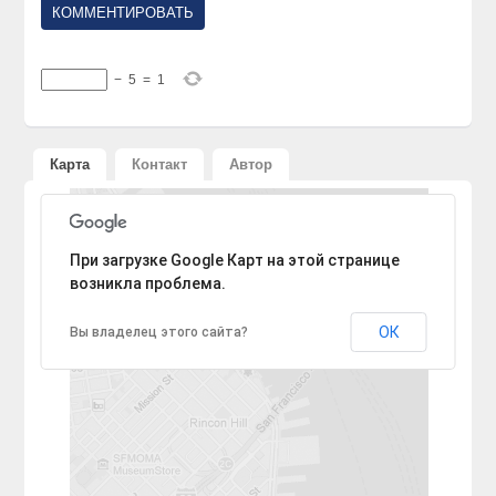
−
5
=
1
Карта
Контакт
Автор
К сожалению, не удалось найти адрес.
При загрузке Google Карт на этой странице
возникла проблема.
ОК
Вы владелец этого сайта?