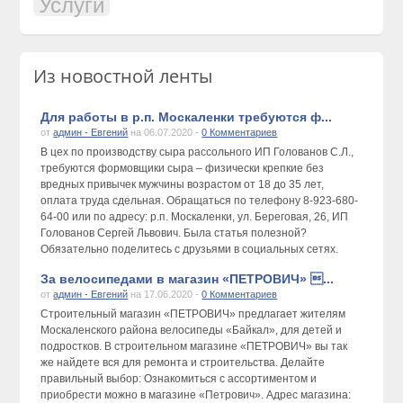
Услуги
Из новостной ленты
Для работы в р.п. Москаленки требуются ф...
от
админ - Евгений
на 06.07.2020 -
0 Комментариев
В цех по производству сыра рассольного ИП Голованов С.Л.,
требуются формовщики сыра – физически крепкие без
вредных привычек мужчины возрастом от 18 до 35 лет,
оплата труда сдельная. Обращаться по телефону 8-923-680-
64-00 или по адресу: р.п. Москаленки, ул. Береговая, 26, ИП
Голованов Сергей Львович. Была статья полезной?
Обязательно поделитесь с друзьями в социальных сетях.
За велосипедами в магазин «ПЕТРОВИЧ» ...
от
админ - Евгений
на 17.06.2020 -
0 Комментариев
Строительный магазин «ПЕТРОВИЧ» предлагает жителям
Москаленского района велосипеды «Байкал», для детей и
подростков. В строительном магазине «ПЕТРОВИЧ» вы так
же найдете вся для ремонта и строительства. Делайте
правильный выбор: Ознакомиться с ассортиментом и
приобрести можно в магазине «Петрович». Адрес магазина: