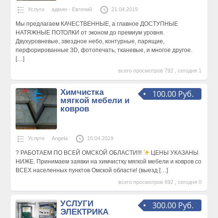
Услуги
админ - Евгений
21.04.2019
Мы предлагаем КАЧЕСТВЕННЫЕ, а главное ДОСТУПНЫЕ
НАТЯЖНЫЕ ПОТОЛКИ от эконом до премиум уровня.
Двухуровневые, звездное небо, контурные, парящие,
перфорированные 3D, фотопечать, тканевые, и многое другое.
[…]
всего просмотров 792 , сегодня 1
Химчистка
100.00 Руб.
мягкой мебели и
ковров
Услуги
Angela
15.04.2019
? РАБОТАЕМ ПО ВСЕЙ ОМСКОЙ ОБЛАСТИ!!!
ЦЕНЫ УКАЗАНЫ
НИЖЕ. Принимаем заявки на химчистку мягкой мебели и ковров со
ВСЕХ населенных пунктов Омской области! (выезд
[…]
всего просмотров 692 , сегодня 0
УСЛУГИ
300.00 Руб.
ЭЛЕКТРИКА