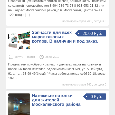
Сварочный цех изготовит винтовые сваи, банный котлы, поможем
со сваркой нержавейки. тел 8-904-589-73-78 8-913-653-21-82 или
наш адрес: Москаленский район, р.п. Москаленки, Центральная
120, вход с
[…]
всего просмотров 768 , сегодня 0
Запчасти для всех
20.00 Руб.
марок газовых
котлов. В наличии и под заказ.
Услуги
margir
28.06.2019
Предлагаем приобрести запчасти для всех марок напольных и
навесных газовых котлов. Адрес магазина: г.Омск, ул. А.Нейбута,
91-а. тел. 63-99-49(билайн) Часы работы: понед-субб 10-18, воскр
10-15
всего просмотров 740 , сегодня 0
Натяжные потолки
0 Руб.
для жителей
Москаленского района