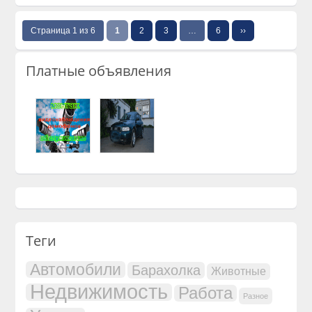
Страница 1 из 6
1
2
3
…
6
››
Платные объявления
Теги
Автомобили
Барахолка
Животные
Недвижимость
Работа
Разное