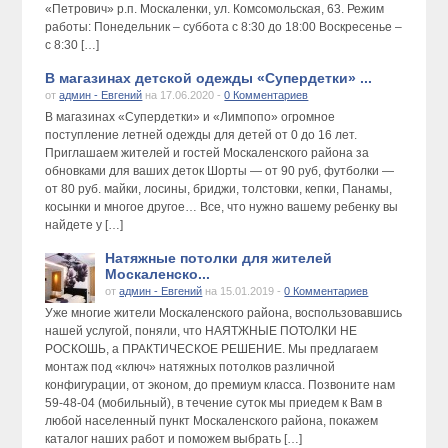
«Петрович» р.п. Москаленки, ул. Комсомольская, 63. Режим
работы: Понедельник – суббота с 8:30 до 18:00 Воскресенье –
с 8:30 […]
В магазинах детской одежды «Супердетки» ...
от
админ - Евгений
на 17.06.2020 -
0 Комментариев
В магазинах «Супердетки» и «Лимпопо» огромное
поступление летней одежды для детей от 0 до 16 лет.
Приглашаем жителей и гостей Москаленского района за
обновками для ваших деток Шорты — от 90 руб, футболки —
от 80 руб. майки, лосины, бриджи, толстовки, кепки, Панамы,
косынки и многое другое… Все, что нужно вашему ребенку вы
найдете у […]
Натяжные потолки для жителей
Москаленско...
от
админ - Евгений
на 15.01.2019 -
0 Комментариев
Уже многие жители Москаленского района, воспользовавшись
нашей услугой, поняли, что НАЯТЖНЫЕ ПОТОЛКИ НЕ
РОСКОШЬ, а ПРАКТИЧЕСКОЕ РЕШЕНИЕ. Мы предлагаем
монтаж под «ключ» натяжных потолков различной
конфигурации, от эконом, до премиум класса. Позвоните нам
59-48-04 (мобильный), в течение суток мы приедем к Вам в
любой населенный пункт Москаленского района, покажем
каталог наших работ и поможем выбрать […]