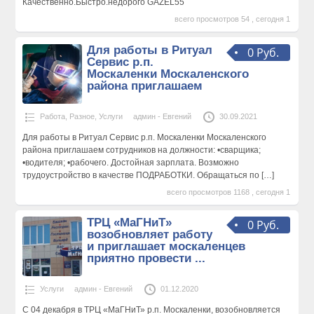
Качественно.Быстро.недорого GAZEL55
всего просмотров 54 , сегодня 1
Для работы в Ритуал
0 Руб.
Сервис р.п.
Москаленки Москаленского
района приглашаем
Работа
,
Разное
,
Услуги
админ - Евгений
30.09.2021
Для работы в Ритуал Сервис р.п. Москаленки Москаленского
района приглашаем сотрудников на должности: •сварщика;
•водителя; •рабочего. Достойная зарплата. Возможно
трудоустройство в качестве ПОДРАБОТКИ. Обращаться по
[…]
всего просмотров 1168 , сегодня 1
ТРЦ «МаГНиТ»
0 Руб.
возобновляет работу
и приглашает москаленцев
приятно провести ...
Услуги
админ - Евгений
01.12.2020
С 04 декабря в ТРЦ «МаГНиТ» р.п. Москаленки, возобновляется