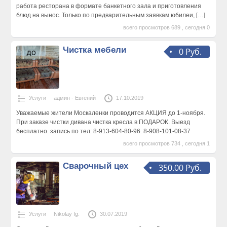
работа ресторана в формате банкетного зала и приготовления
блюд на вынос. Только по предварительным заявкам юбилеи,
[…]
всего просмотров 689 , сегодня 0
Чистка мебели
0 Руб.
Услуги
админ - Евгений
17.10.2019
Уважаемые жители Москаленки проводится АКЦИЯ до 1-ноября.
При заказе чистки дивана чистка кресла в ПОДАРОК. Выезд
бесплатно. запись по тел: 8-913-604-80-96. 8-908-101-08-37
всего просмотров 734 , сегодня 1
Сварочный цех
350.00 Руб.
Услуги
Nikolay Ig.
30.07.2019