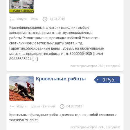
Услуги
Vova
14.04.2019
Квалифицированный электрик выполнит любые
электромонтажные,ремонтные .пусконаладочные
работы.Ремонт,замена, прокладка кабелей.Установка
светильников,розеток,выкл,щиты учета и тд.
Гарантия,обоснованные цены . Возьму на обслуживание
магазины,предприятия,офисы и тд. 89509564935 (теле)
89835635824
[…]
всего просмотров 782 , сегодня 0
Кровельные работы
0 Руб.
Услуги
админ - Евгений
04.03.2019
Кровельные фасадные работы,замена кровли,любой сложности.
тел:89507919975.
всего просмотров 724 , сегодня 0