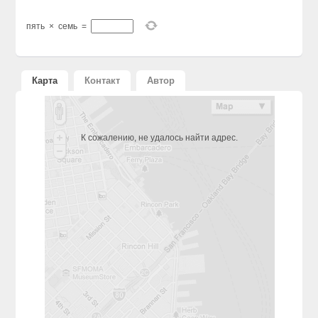
пять
×
семь
=
Карта
Контакт
Автор
К сожалению, не удалось найти адрес.