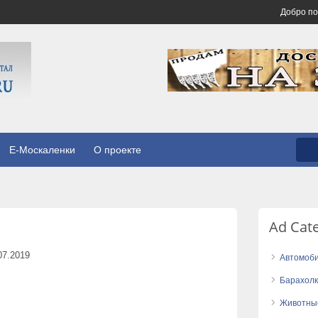
Добро п
E-Москаленки
О проекте
Ad Cat
07.2019
Автомоб
Барахол
Животны