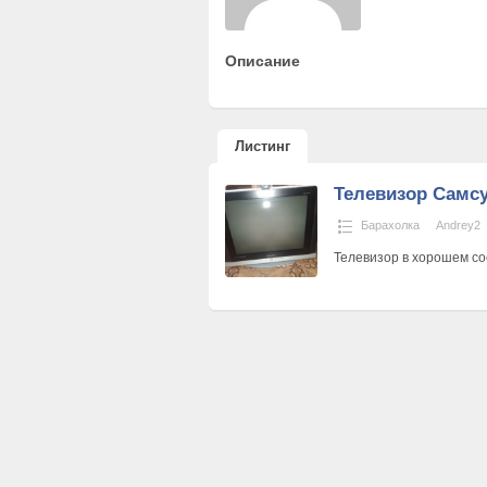
Описание
Листинг
Телевизор Самс
Барахолка
Andrey2
Телевизор в хорошем со