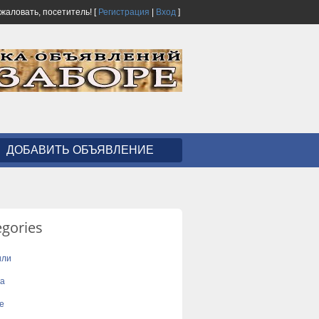
ожаловать,
посетитель!
[
Регистрация
|
Вход
]
ДОБАВИТЬ ОБЪЯВЛЕНИЕ
egories
или
ка
е