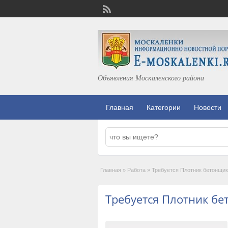
Объявления Москаленского района
Главная
Категории
Новости
Главная
»
Работа
»
Требуется Плотник бетонщик
Требуется Плотник б