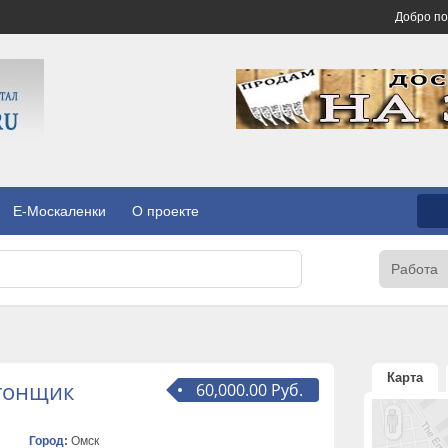
Добро п
E-Москаленки
О проекте
Карта
етонщик
60,000.00 Руб.
Город:
Омск