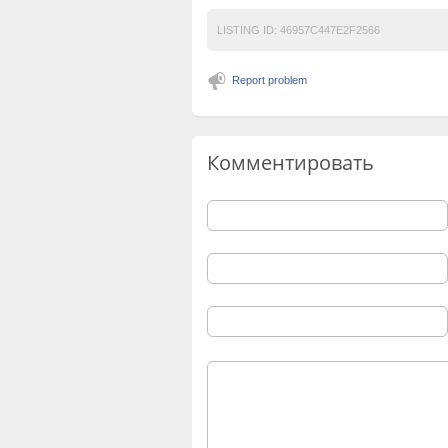
LISTING ID:
46957C447E2F2566
Report problem
Комментировать