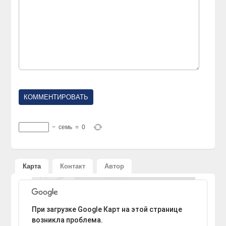
−
семь
=
0
Карта
Контакт
Автор
К сожалению, не удалось найти адрес.
При загрузке Google Карт на этой странице
возникла проблема.