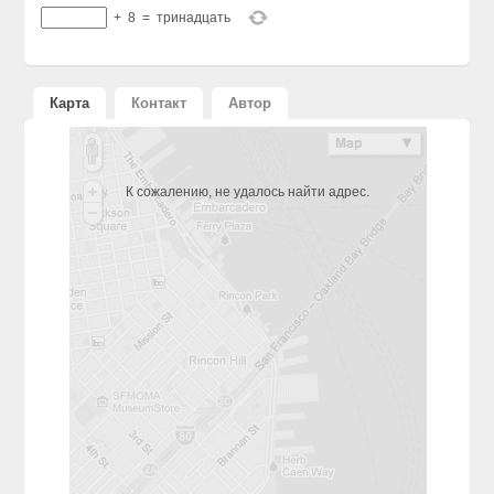
+
8
=
тринадцать
Карта
Контакт
Автор
К сожалению, не удалось найти адрес.