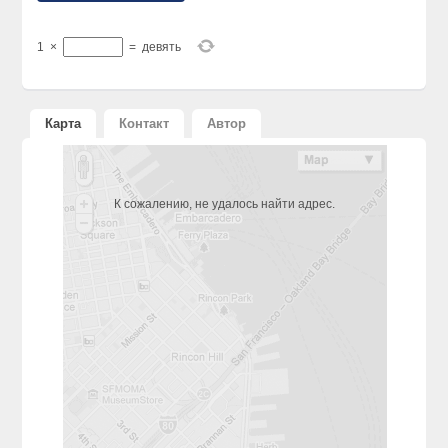
1
×
=
девять
Карта
Контакт
Автор
К сожалению, не удалось найти адрес.