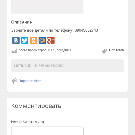
Описание
Звоните все детали по телефону! 89045832743
всего просмотров 1117 , сегодня 1
Нет тегов
LISTING ID:
15456E19C843C482
Report problem
Комментировать
Имя (обязательно)