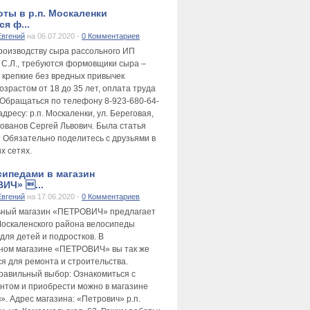
оты в р.п. Москаленки
я ф...
Евгений
на 06.07.2020 -
0 Комментариев
производству сыра рассольного ИП
 С.Л., требуются формовщики сыра –
 крепкие без вредных привычек
зрастом от 18 до 35 лет, оплата труда
 Обращаться по телефону 8-923-680-64-
адресу: р.п. Москаленки, ул. Береговая,
лованов Сергей Львович. Была статья
 Обязательно поделитесь с друзьями в
х сетях.
сипедами в магазин
ИЧ» ...
Евгений
на 17.06.2020 -
0 Комментариев
ьный магазин «ПЕТРОВИЧ» предлагает
оскаленского района велосипеды
для детей и подростков. В
ном магазине «ПЕТРОВИЧ» вы так же
ся для ремонта и строительства.
равильный выбор: Ознакомиться с
нтом и приобрести можно в магазине
». Адрес магазина: «Петрович» р.п.