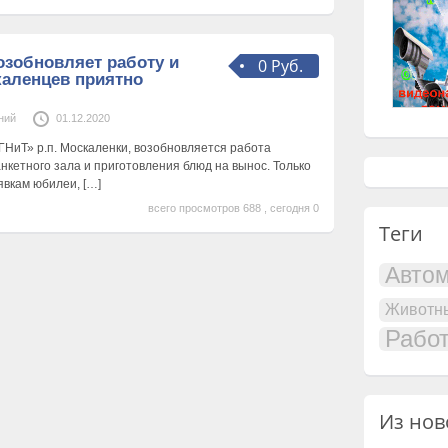
озобновляет работу и
0 Руб.
каленцев приятно
ний
01.12.2020
ГНиТ» р.п. Москаленки, возобновляется работа
нкетного зала и приготовления блюд на вынос. Только
явкам юбилеи,
[…]
всего просмотров 688 , сегодня 0
Теги
Авто
Животн
Рабо
Из нов