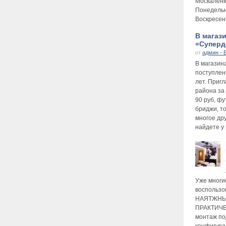
Москаленк
Понедельни
Воскресень
В магаз
«Суперде
от
админ - 
В магазин
поступлен
лет. Приг
района за
90 руб, фу
бриджи, то
многое др
найдете у 
Уже многи
воспользо
НАЯТЖНЫ
ПРАКТИЧЕ
монтаж по