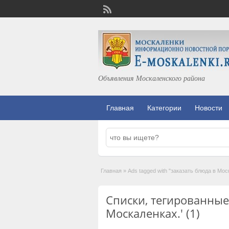
Объявления Москаленского района
Главная
Категории
Новости
Главная
»
Ads tagged with "заказать блюда в Мос
Списки, тегированные 
Москаленках.' (1)