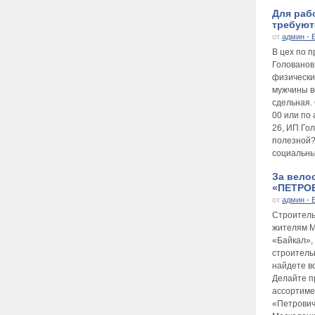
Для раб
требуютс
от
админ - 
В цех по 
Голованов
физически
мужчины во
сдельная.
00 или по 
26, ИП Го
полезной?
социальны
За вело
«ПЕТРОВ
от
админ - 
Строител
жителям М
«Байкал», 
строитель
найдете в
Делайте п
ассортиме
«Петрович