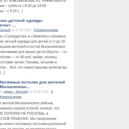
и, ул. Комсомольская, 63. Режим работы:
к – суббота с 8:30 до 18:00
е – с 8:30 […]
инах детской одежды
тки» ...
Евгений
на 17.06.2020 -
0 Комментариев
ах «Супердетки» и «Лимпопо» огромное
ие летней одежды для детей от 0 до 16
лашаем жителей и гостей Москаленского
 обновками для ваших деток Шорты — от
тболки — от 80 руб. майки, лосины,
лстовки, кепки, Панамы, косынки и
угое… Все, что нужно вашему ребенку вы
[…]
Натяжные потолки для жителей
Москаленско...
от
админ - Евгений
на 15.01.2019 -
0
Комментариев
е жители Москаленского района,
вавшись нашей услугой, поняли, что
Е ПОТОЛКИ НЕ РОСКОШЬ, а
СКОЕ РЕШЕНИЕ. Мы предлагаем
д «ключ» натяжных потолков различной