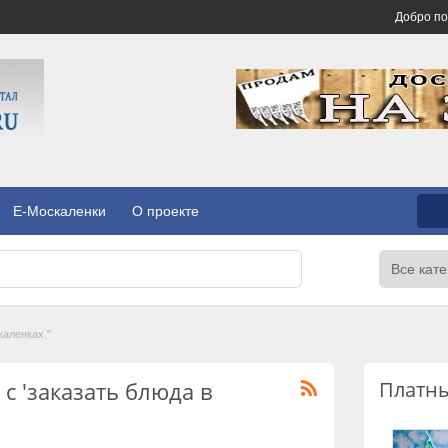
Добро п
E-Москаленки
О проекте
каленках."
с 'заказать блюда в
Платн