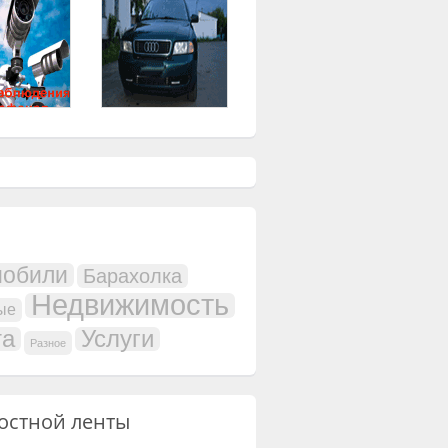
мобили
Барахолка
Недвижимость
ые
та
Услуги
Разное
остной ленты