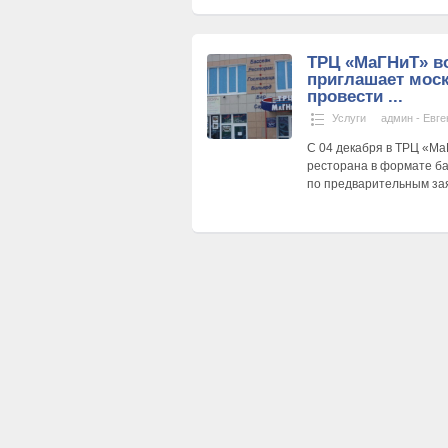
ТРЦ «МаГНиТ» в
приглашает мос
провести ...
Услуги
админ - Евге
С 04 декабря в ТРЦ «Ма
ресторана в формате ба
по предварительным за