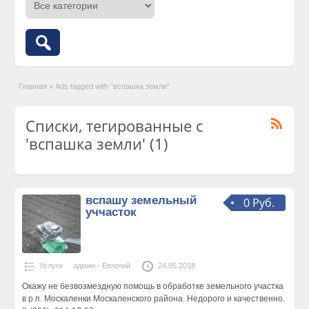
Главная
»
Ads tagged with "вспашка земли"
Списки, тегированные с
'вспашка земли' (1)
вспашу земельный
0 Руб.
уччасток
Услуги
админ - Евгений
24.05.2018
Окажу не безвозмездную помощь в обработке земельного участка
в р.п. Москаленки Москаленского района. Недорого и качественно.