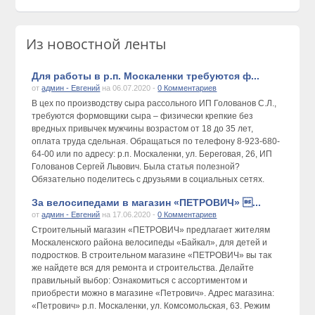
Из новостной ленты
Для работы в р.п. Москаленки требуются ф...
от
админ - Евгений
на 06.07.2020 -
0 Комментариев
В цех по производству сыра рассольного ИП Голованов С.Л.,
требуются формовщики сыра – физически крепкие без
вредных привычек мужчины возрастом от 18 до 35 лет,
оплата труда сдельная. Обращаться по телефону 8-923-680-
64-00 или по адресу: р.п. Москаленки, ул. Береговая, 26, ИП
Голованов Сергей Львович. Была статья полезной?
Обязательно поделитесь с друзьями в социальных сетях.
За велосипедами в магазин «ПЕТРОВИЧ» ...
от
админ - Евгений
на 17.06.2020 -
0 Комментариев
Строительный магазин «ПЕТРОВИЧ» предлагает жителям
Москаленского района велосипеды «Байкал», для детей и
подростков. В строительном магазине «ПЕТРОВИЧ» вы так
же найдете вся для ремонта и строительства. Делайте
правильный выбор: Ознакомиться с ассортиментом и
приобрести можно в магазине «Петрович». Адрес магазина:
«Петрович» р.п. Москаленки, ул. Комсомольская, 63. Режим