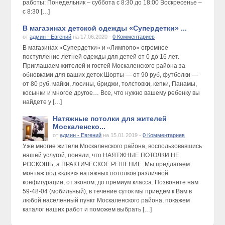
работы: Понедельник – суббота с 8:30 до 18:00 Воскресенье –
с 8:30 […]
В магазинах детской одежды «Супердетки» ...
от
админ - Евгений
на 17.06.2020 -
0 Комментариев
В магазинах «Супердетки» и «Лимпопо» огромное
поступление летней одежды для детей от 0 до 16 лет.
Приглашаем жителей и гостей Москаленского района за
обновками для ваших деток Шорты — от 90 руб, футболки —
от 80 руб. майки, лосины, бриджи, толстовки, кепки, Панамы,
косынки и многое другое… Все, что нужно вашему ребенку вы
найдете у […]
Натяжные потолки для жителей
Москаленско...
от
админ - Евгений
на 15.01.2019 -
0 Комментариев
Уже многие жители Москаленского района, воспользовавшись
нашей услугой, поняли, что НАЯТЖНЫЕ ПОТОЛКИ НЕ
РОСКОШЬ, а ПРАКТИЧЕСКОЕ РЕШЕНИЕ. Мы предлагаем
монтаж под «ключ» натяжных потолков различной
конфигурации, от эконом, до премиум класса. Позвоните нам
59-48-04 (мобильный), в течение суток мы приедем к Вам в
любой населенный пункт Москаленского района, покажем
каталог наших работ и поможем выбрать […]