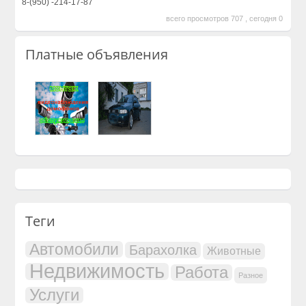
8-(950) -214-17-87
всего просмотров 707 , сегодня 0
Платные объявления
Теги
Автомобили
Барахолка
Животные
Недвижимость
Работа
Разное
Услуги