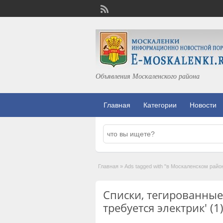
Объявления Москаленского района
Главная
Категории
Новости
Главная
»
Ads tagged with "в Москаленском райо
Списки, тегированные
требуется электрик' (1