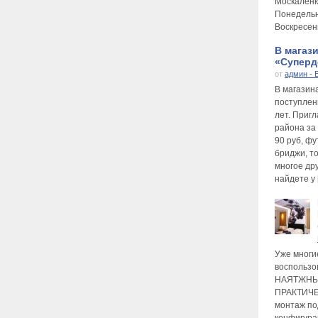
Москаленк
Понедельни
Воскресень
В магаз
«Суперде
от
админ - 
В магазин
поступлен
лет. Приг
района за
90 руб, фу
бриджи, то
многое др
найдете у 
Уже многи
воспользо
НАЯТЖНЫ
ПРАКТИЧЕ
монтаж по