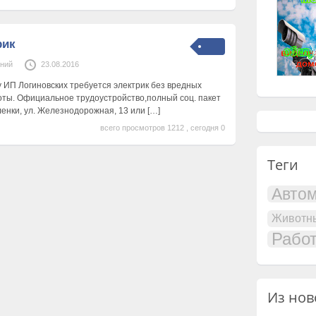
рик
ений
23.08.2016
 ИП Логиновских требуется электрик без вредных
оты. Официальное трудоустройство,полный соц. пакет
ленки, ул. Железнодорожная, 13 или
[…]
всего просмотров 1212 , сегодня 0
Теги
Авто
Животн
Рабо
Из нов