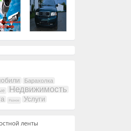
мобили
Барахолка
Недвижимость
ые
та
Услуги
Разное
остной ленты