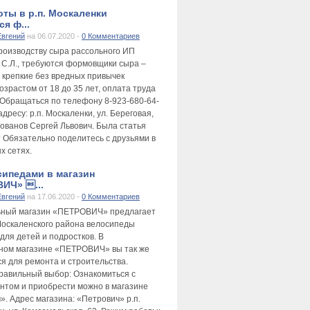
оты в р.п. Москаленки
я ф...
Евгений
на 06.07.2020 -
0 Комментариев
производству сыра рассольного ИП
 С.Л., требуются формовщики сыра –
 крепкие без вредных привычек
зрастом от 18 до 35 лет, оплата труда
 Обращаться по телефону 8-923-680-64-
адресу: р.п. Москаленки, ул. Береговая,
лованов Сергей Львович. Была статья
 Обязательно поделитесь с друзьями в
х сетях.
сипедами в магазин
ИЧ» ...
Евгений
на 17.06.2020 -
0 Комментариев
ьный магазин «ПЕТРОВИЧ» предлагает
оскаленского района велосипеды
для детей и подростков. В
ном магазине «ПЕТРОВИЧ» вы так же
ся для ремонта и строительства.
равильный выбор: Ознакомиться с
нтом и приобрести можно в магазине
». Адрес магазина: «Петрович» р.п.