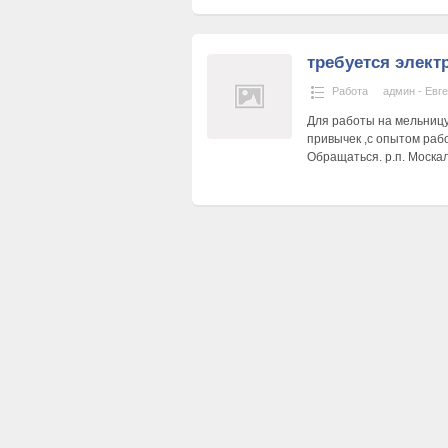
требуется элект
Работа
админ - Евг
Для работы на мельницу
привычек ,с опытом раб
Обращаться. р.п. Моска