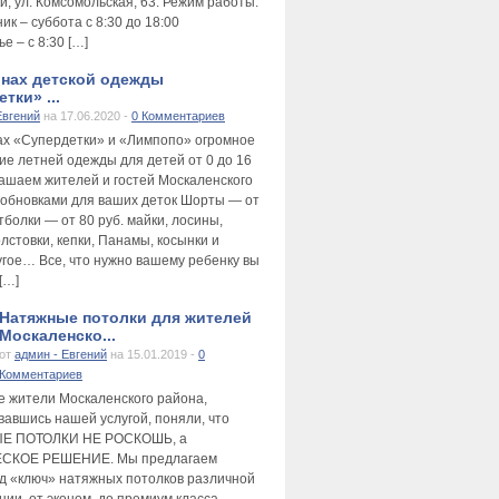
и, ул. Комсомольская, 63. Режим работы:
к – суббота с 8:30 до 18:00
е – с 8:30 […]
инах детской одежды
тки» ...
Евгений
на 17.06.2020 -
0 Комментариев
ах «Супердетки» и «Лимпопо» огромное
ие летней одежды для детей от 0 до 16
лашаем жителей и гостей Москаленского
 обновками для ваших деток Шорты — от
тболки — от 80 руб. майки, лосины,
лстовки, кепки, Панамы, косынки и
угое… Все, что нужно вашему ребенку вы
[…]
Натяжные потолки для жителей
Москаленско...
от
админ - Евгений
на 15.01.2019 -
0
Комментариев
е жители Москаленского района,
вавшись нашей услугой, поняли, что
Е ПОТОЛКИ НЕ РОСКОШЬ, а
СКОЕ РЕШЕНИЕ. Мы предлагаем
д «ключ» натяжных потолков различной