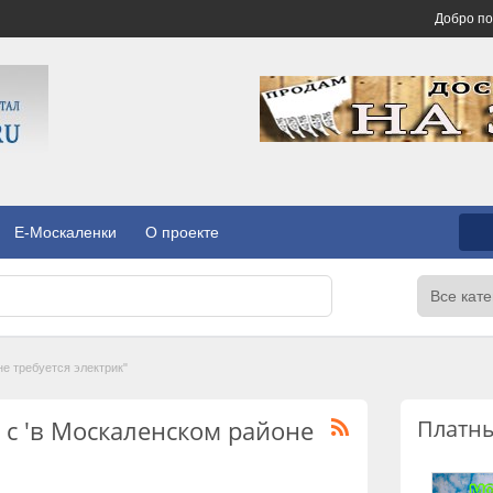
Добро п
E-Москаленки
О проекте
не требуется электрик"
 с 'в Москаленском районе
Платн
)