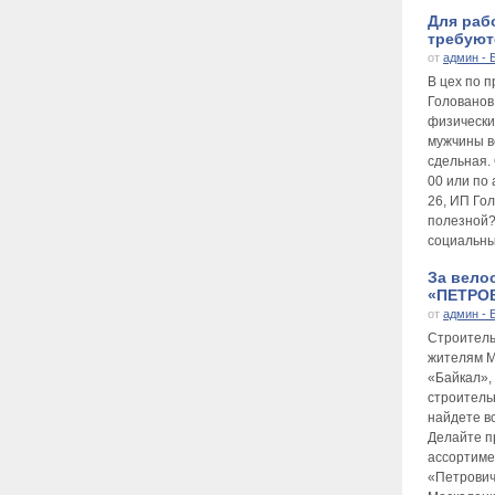
Для раб
требуютс
от
админ - 
В цех по 
Голованов
физически
мужчины во
сдельная.
00 или по 
26, ИП Го
полезной?
социальны
За вело
«ПЕТРОВ
от
админ - 
Строител
жителям М
«Байкал», 
строитель
найдете в
Делайте п
ассортиме
«Петрович