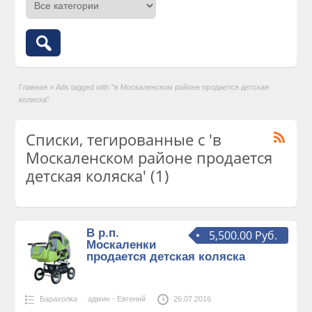
Главная
»
Ads tagged with "в Москаленском районе продается детская
коляска"
Списки, тегированные с 'в
Москаленском районе продается
детская коляска' (1)
В р.п.
5,500.00 Руб.
Москаленки
продается детская коляска
Барахолка
админ - Евгений
26.07.2016