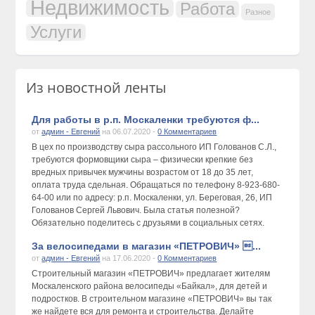
Недвижимость
Работа
Разное
Услуги
Из новостной ленты
Для работы в р.п. Москаленки требуются ф...
от
админ - Евгений
на 06.07.2020 -
0 Комментариев
В цех по производству сыра рассольного ИП Голованов С.Л.,
требуются формовщики сыра – физически крепкие без
вредных привычек мужчины возрастом от 18 до 35 лет,
оплата труда сдельная. Обращаться по телефону 8-923-680-
64-00 или по адресу: р.п. Москаленки, ул. Береговая, 26, ИП
Голованов Сергей Львович. Была статья полезной?
Обязательно поделитесь с друзьями в социальных сетях.
За велосипедами в магазин «ПЕТРОВИЧ» ...
от
админ - Евгений
на 17.06.2020 -
0 Комментариев
Строительный магазин «ПЕТРОВИЧ» предлагает жителям
Москаленского района велосипеды «Байкал», для детей и
подростков. В строительном магазине «ПЕТРОВИЧ» вы так
же найдете вся для ремонта и строительства. Делайте