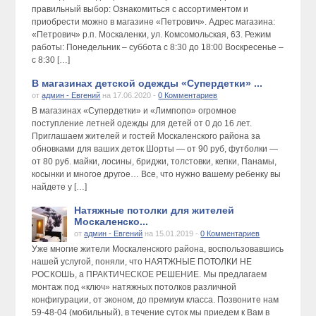
правильный выбор: Ознакомиться с ассортиментом и
приобрести можно в магазине «Петрович». Адрес магазина:
«Петрович» р.п. Москаленки, ул. Комсомольская, 63. Режим
работы: Понедельник – суббота с 8:30 до 18:00 Воскресенье –
с 8:30 […]
В магазинах детской одежды «Супердетки» ...
от
админ - Евгений
на 17.06.2020 -
0 Комментариев
В магазинах «Супердетки» и «Лимпопо» огромное
поступление летней одежды для детей от 0 до 16 лет.
Приглашаем жителей и гостей Москаленского района за
обновками для ваших деток Шорты — от 90 руб, футболки —
от 80 руб. майки, лосины, бриджи, толстовки, кепки, Панамы,
косынки и многое другое… Все, что нужно вашему ребенку вы
найдете у […]
Натяжные потолки для жителей
Москаленско...
от
админ - Евгений
на 15.01.2019 -
0 Комментариев
Уже многие жители Москаленского района, воспользовавшись
нашей услугой, поняли, что НАЯТЖНЫЕ ПОТОЛКИ НЕ
РОСКОШЬ, а ПРАКТИЧЕСКОЕ РЕШЕНИЕ. Мы предлагаем
монтаж под «ключ» натяжных потолков различной
конфигурации, от эконом, до премиум класса. Позвоните нам
59-48-04 (мобильный), в течение суток мы приедем к Вам в