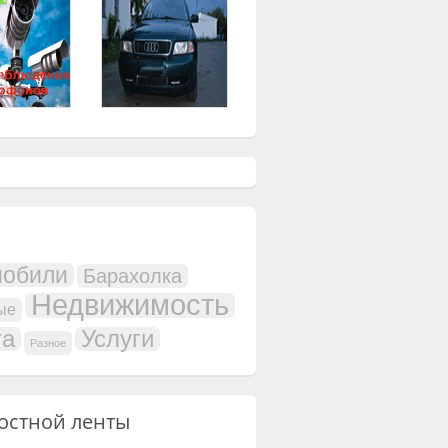
мобили
Барахолка
Недвижимость
ые
та
Услуги
Разное
остной ленты