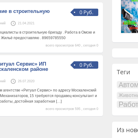
чие в строительную
0 Руб.
ений
21.04.2021
ециалисты в строительную бригаду . Работа в Омске и
 . Жильё предоставляю . 89659785550
всего просмотров 640 , сегодня 0
итуал Сервис» ИП
0 Руб.
скаленском районе
Теги
ений
26.07.2020
Авто
м агентстве «Ритуал Сервис» по адресу Москаленский
Животн
, Механизаторов, 15 требуются продавец-консультант и
 работы, достойная заработная
[…]
Рабо
всего просмотров 595 , сегодня 0
Из нов