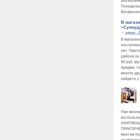
Москаленк
Понедельни
Воскресень
В магаз
«Суперде
от
админ - 
В магазин
поступлен
лет. Приг
района за
90 руб, фу
бриджи, то
многое др
найдете у 
Уже многи
воспользо
НАЯТЖНЫ
ПРАКТИЧЕ
монтаж по