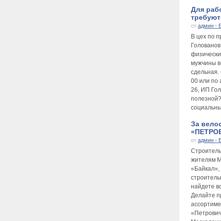
Для раб
требуютс
от
админ - 
В цех по 
Голованов
физически
мужчины во
сдельная.
00 или по 
26, ИП Го
полезной?
социальны
За вело
«ПЕТРОВ
от
админ - 
Строител
жителям М
«Байкал», 
строитель
найдете в
Делайте п
ассортиме
«Петрович