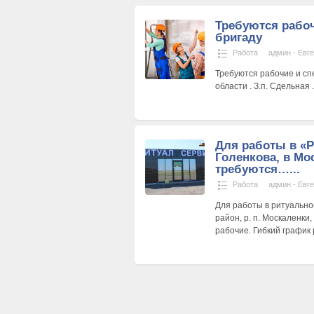
Требуются рабо
бригаду
Работа
админ - Евг
Требуются рабочие и сп
области . З.п. Сдельная
Для работы в «Р
Голенкова, в Мо
требуются…...
Работа
админ - Евг
Для работы в ритуально
район, р. п. Москаленки
рабочие. Гибкий график