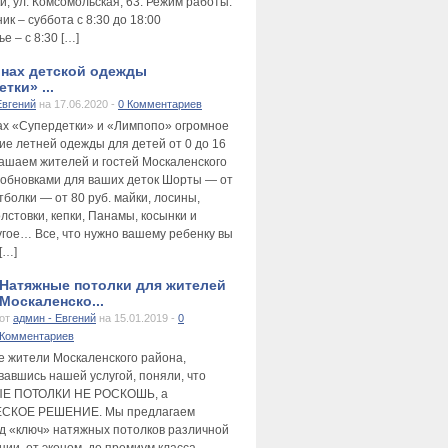
и, ул. Комсомольская, 63. Режим работы:
к – суббота с 8:30 до 18:00
е – с 8:30 […]
инах детской одежды
тки» ...
Евгений
на 17.06.2020 -
0 Комментариев
ах «Супердетки» и «Лимпопо» огромное
ие летней одежды для детей от 0 до 16
лашаем жителей и гостей Москаленского
 обновками для ваших деток Шорты — от
тболки — от 80 руб. майки, лосины,
лстовки, кепки, Панамы, косынки и
угое… Все, что нужно вашему ребенку вы
[…]
Натяжные потолки для жителей
Москаленско...
от
админ - Евгений
на 15.01.2019 -
0
Комментариев
е жители Москаленского района,
вавшись нашей услугой, поняли, что
Е ПОТОЛКИ НЕ РОСКОШЬ, а
СКОЕ РЕШЕНИЕ. Мы предлагаем
д «ключ» натяжных потолков различной