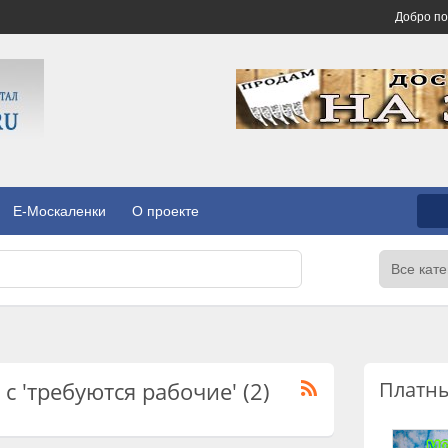
Добро п
E-Москаленки
О проекте
с 'требуются рабочие' (2)
Платн