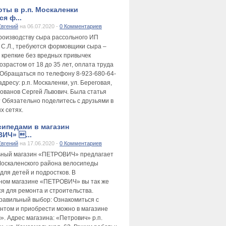
оты в р.п. Москаленки
я ф...
Евгений
на 06.07.2020 -
0 Комментариев
производству сыра рассольного ИП
 С.Л., требуются формовщики сыра –
 крепкие без вредных привычек
зрастом от 18 до 35 лет, оплата труда
 Обращаться по телефону 8-923-680-64-
адресу: р.п. Москаленки, ул. Береговая,
лованов Сергей Львович. Была статья
 Обязательно поделитесь с друзьями в
х сетях.
сипедами в магазин
ИЧ» ...
Евгений
на 17.06.2020 -
0 Комментариев
ьный магазин «ПЕТРОВИЧ» предлагает
оскаленского района велосипеды
для детей и подростков. В
ном магазине «ПЕТРОВИЧ» вы так же
ся для ремонта и строительства.
равильный выбор: Ознакомиться с
нтом и приобрести можно в магазине
». Адрес магазина: «Петрович» р.п.