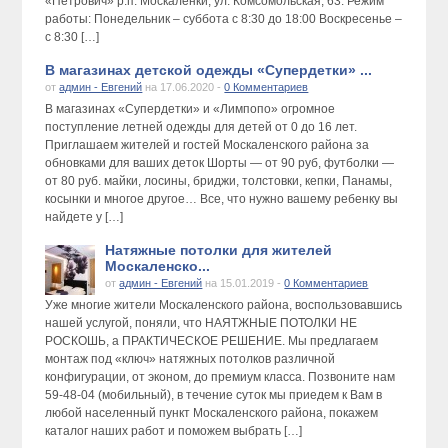
«Петрович» р.п. Москаленки, ул. Комсомольская, 63. Режим
работы: Понедельник – суббота с 8:30 до 18:00 Воскресенье –
с 8:30 […]
В магазинах детской одежды «Супердетки» ...
от
админ - Евгений
на 17.06.2020 -
0 Комментариев
В магазинах «Супердетки» и «Лимпопо» огромное
поступление летней одежды для детей от 0 до 16 лет.
Приглашаем жителей и гостей Москаленского района за
обновками для ваших деток Шорты — от 90 руб, футболки —
от 80 руб. майки, лосины, бриджи, толстовки, кепки, Панамы,
косынки и многое другое… Все, что нужно вашему ребенку вы
найдете у […]
Натяжные потолки для жителей
Москаленско...
от
админ - Евгений
на 15.01.2019 -
0 Комментариев
Уже многие жители Москаленского района, воспользовавшись
нашей услугой, поняли, что НАЯТЖНЫЕ ПОТОЛКИ НЕ
РОСКОШЬ, а ПРАКТИЧЕСКОЕ РЕШЕНИЕ. Мы предлагаем
монтаж под «ключ» натяжных потолков различной
конфигурации, от эконом, до премиум класса. Позвоните нам
59-48-04 (мобильный), в течение суток мы приедем к Вам в
любой населенный пункт Москаленского района, покажем
каталог наших работ и поможем выбрать […]