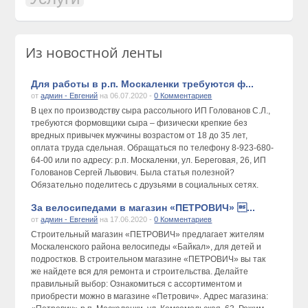
Из новостной ленты
Для работы в р.п. Москаленки требуются ф...
от
админ - Евгений
на 06.07.2020 -
0 Комментариев
В цех по производству сыра рассольного ИП Голованов С.Л.,
требуются формовщики сыра – физически крепкие без
вредных привычек мужчины возрастом от 18 до 35 лет,
оплата труда сдельная. Обращаться по телефону 8-923-680-
64-00 или по адресу: р.п. Москаленки, ул. Береговая, 26, ИП
Голованов Сергей Львович. Была статья полезной?
Обязательно поделитесь с друзьями в социальных сетях.
За велосипедами в магазин «ПЕТРОВИЧ» ...
от
админ - Евгений
на 17.06.2020 -
0 Комментариев
Строительный магазин «ПЕТРОВИЧ» предлагает жителям
Москаленского района велосипеды «Байкал», для детей и
подростков. В строительном магазине «ПЕТРОВИЧ» вы так
же найдете вся для ремонта и строительства. Делайте
правильный выбор: Ознакомиться с ассортиментом и
приобрести можно в магазине «Петрович». Адрес магазина: