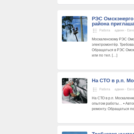
РЭС Омскэнерго
района приглаша
Работа
админ - Евг
Москаленскому РЭС Омск
электромонтёр. Требов
Обращаться в РЭС Омскэн
или по тел.
[…]
На СТО в р.п. М
Работа
админ - Евг
На СТО в р.п. Москален
опытом работы… • Автом
ремонту. Обращаться по