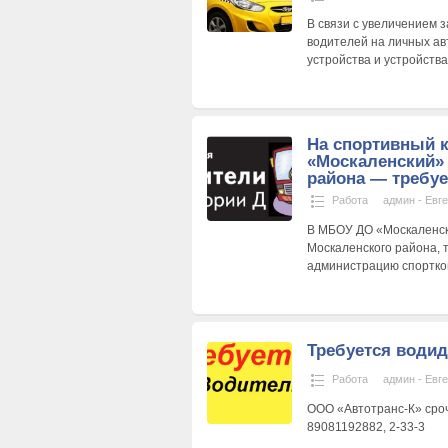
В связи с увеличением 
водителей на личных ав
устройства и устройств
На спортивный 
«Москаленский»
района — требует
Работа
админ - Евг
В МБОУ ДО «Москаленск
Москаленского района, 
администрацию спортком
Требуется води
Работа
админ - Евг
ООО «Автотранс-К» сроч
89081192882, 2-33-3