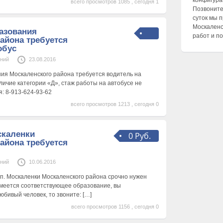
конфигурац
всего просмотров 1085 , сегодня 1
Позвоните
суток мы 
Москаленс
азования
работ и п
айона требуется
обус
ений
23.08.2016
ия Москаленского района требуется водитель на
личие категории «Д», стаж работы на автобусе не
: 8-913-624-93-62
всего просмотров 1213 , сегодня 0
скаленки
0 Руб.
айона требуется
ений
10.06.2016
р.п. Москаленки Москаленского района срочно нужен
имеется соответствующее образование, вы
юбивый человек, то звоните:
[…]
всего просмотров 1156 , сегодня 0