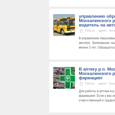
управлению обр
Москаленского р
водитель на авт
Работа
админ - Евг
В управление образован
автобус. Требования: на
менее 3 лет. Обращаться
В аптеку р.п. Мо
Москаленского р
фармацевт
Работа
админ - Евг
Для работы в аптеке в 
фармацевт. Если у вас 
ответственный и трудол