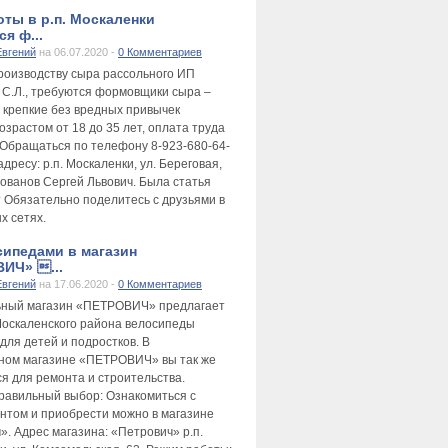
оты в р.п. Москаленки
я ф...
Евгений
на 06.07.2020 -
0 Комментариев
производству сыра рассольного ИП
 С.Л., требуются формовщики сыра –
 крепкие без вредных привычек
зрастом от 18 до 35 лет, оплата труда
 Обращаться по телефону 8-923-680-64-
адресу: р.п. Москаленки, ул. Береговая,
лованов Сергей Львович. Была статья
 Обязательно поделитесь с друзьями в
х сетях.
сипедами в магазин
ИЧ» ...
Евгений
на 17.06.2020 -
0 Комментариев
ьный магазин «ПЕТРОВИЧ» предлагает
оскаленского района велосипеды
для детей и подростков. В
ном магазине «ПЕТРОВИЧ» вы так же
ся для ремонта и строительства.
равильный выбор: Ознакомиться с
нтом и приобрести можно в магазине
». Адрес магазина: «Петрович» р.п.