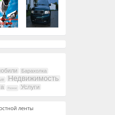
мобили
Барахолка
Недвижимость
ые
та
Услуги
Разное
остной ленты