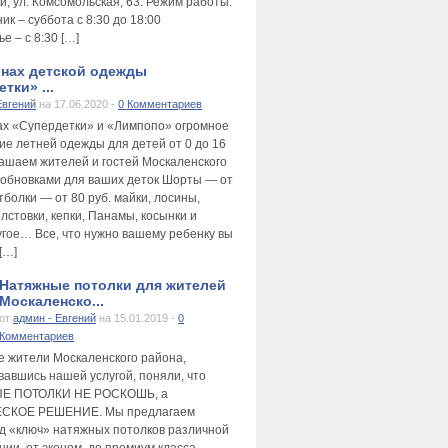
и, ул. Комсомольская, 63. Режим работы:
к – суббота с 8:30 до 18:00
е – с 8:30 […]
инах детской одежды
тки» ...
Евгений
на 17.06.2020 -
0 Комментариев
ах «Супердетки» и «Лимпопо» огромное
ие летней одежды для детей от 0 до 16
лашаем жителей и гостей Москаленского
 обновками для ваших деток Шорты — от
тболки — от 80 руб. майки, лосины,
лстовки, кепки, Панамы, косынки и
угое… Все, что нужно вашему ребенку вы
[…]
Натяжные потолки для жителей
Москаленско...
от
админ - Евгений
на 15.01.2019 -
0
Комментариев
е жители Москаленского района,
вавшись нашей услугой, поняли, что
Е ПОТОЛКИ НЕ РОСКОШЬ, а
СКОЕ РЕШЕНИЕ. Мы предлагаем
д «ключ» натяжных потолков различной