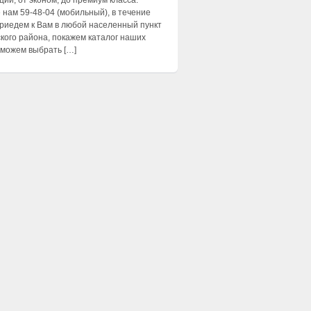
ии, от эконом, до премиум класса.
 нам 59-48-04 (мобильный), в течение
приедем к Вам в любой населенный пункт
кого района, покажем каталог наших
оможем выбрать […]