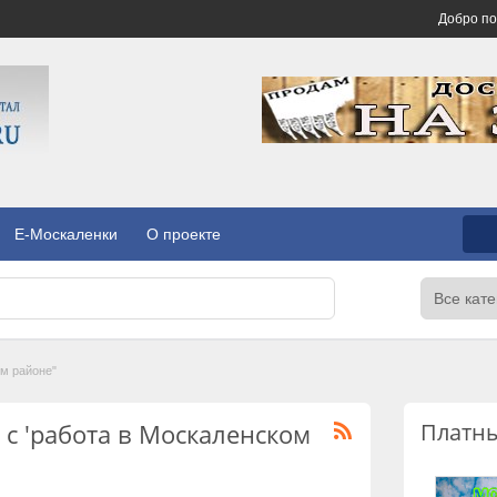
Добро п
E-Москаленки
О проекте
ом районе"
 с 'работа в Москаленском
Платн