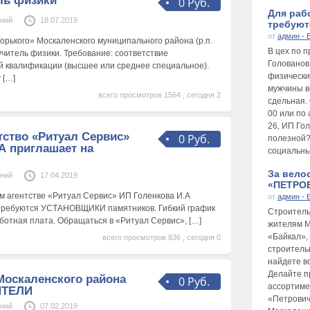
ль физики
0 Руб.
Для раб
ений
18.07.2019
требуютс
от
админ - 
орького» Москаленского муниципального района (р.п.
В цех по 
учитель физики. Требование: соответствие
Голованов
й квалификации (высшее или среднее специальное).
физически
у
[…]
мужчины во
всего просмотров 1564 , сегодня 2
сдельная.
00 или по 
26, ИП Го
тство «Ритуал Сервис»
0 Руб.
полезной?
А приглашает на
социальны
За вело
ений
17.04.2019
«ПЕТРОВ
м агентстве «Ритуал Сервис» ИП Голенкова И.А
от
админ - 
 требуются УСТАНОВЩИКИ памятников. Гибкий график
Строител
ботная плата. Обращаться в «Ритуал Сервис»,
[…]
жителям М
«Байкал», 
всего просмотров 836 , сегодня 0
строитель
найдете в
Делайте п
Москаленского района
0 Руб.
ассортиме
ИТЕЛИ
«Петрович
ений
07.02.2019