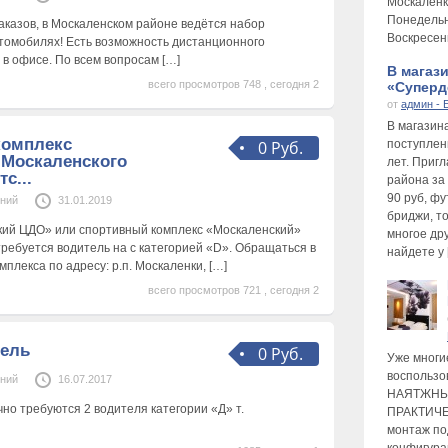
Москаленк
Понедельни
заказов, в Москаленском районе ведётся набор
Воскресень
томобилях! Есть возможность дистанционного
а в офисе. По всем вопросам
[…]
В магаз
всего просмотров 748 , сегодня 2
«Суперде
от
админ - 
В магазин
комплекс
0 Руб.
поступлен
 Москаленского
лет. Приг
с...
района за
90 руб, фу
ений
31.01.2019
бриджи, то
ий ЦДО» или спортивный комплекс «Москаленский»
многое др
требуется водитель на с категорией «D». Обращаться в
найдете у 
плекса по адресу: р.п. Москаленки,
[…]
всего просмотров 721 , сегодня 2
дель
0 Руб.
Уже многи
воспользо
ений
16.07.2017
НАЯТЖНЫ
но требуются 2 водителя категории «Д» т.
ПРАКТИЧЕ
монтаж по