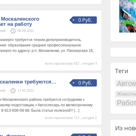
 Москаленского
0 Руб.
ет на работу
ений
08.08.2021
энерго требуется техник делопроизводитель,
ания: образование среднее профессиональное.
ерго по адресу: р.п. Москаленки, ул. Пионерская 16,
всего просмотров 632 , сегодня 3
Теги
оскаленки требуются…
0 Руб.
Авто
ений
17.02.2021
Животн
ки Москаленского района требуются сотрудники с
Рабо
аляр-подготовщик; • Автослесарь по мелкосрочному
 8-913-606-08-88. Была статья полезной?
[…]
всего просмотров 713 , сегодня 2
Из нов