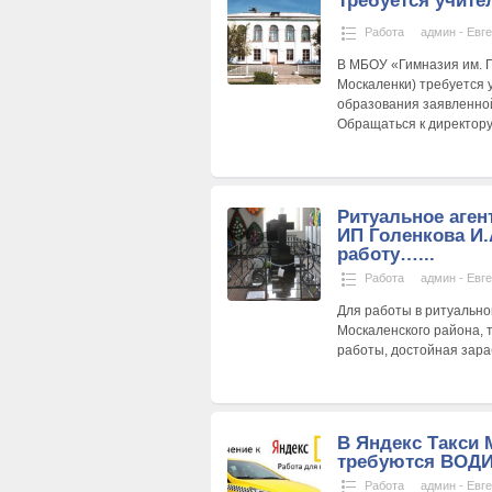
Требуется учите
Работа
админ - Евг
В МБОУ «Гимназия им. Г
Москаленки) требуется 
образования заявленно
Обращаться к директор
Ритуальное аген
ИП Голенкова И.
работу…...
Работа
админ - Евг
Для работы в ритуально
Москаленского района,
работы, достойная зара
В Яндекс Такси 
требуются ВОД
Работа
админ - Евг