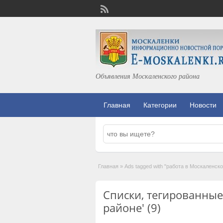
Объявления Москаленского района
Главная
Категории
Новости
Главная
»
Ads tagged with "работа в Москаленск
Списки, тегированные
районе' (9)