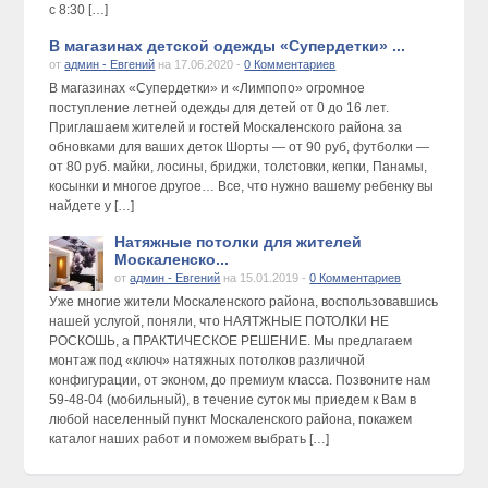
с 8:30 […]
В магазинах детской одежды «Супердетки» ...
от
админ - Евгений
на 17.06.2020 -
0 Комментариев
В магазинах «Супердетки» и «Лимпопо» огромное
поступление летней одежды для детей от 0 до 16 лет.
Приглашаем жителей и гостей Москаленского района за
обновками для ваших деток Шорты — от 90 руб, футболки —
от 80 руб. майки, лосины, бриджи, толстовки, кепки, Панамы,
косынки и многое другое… Все, что нужно вашему ребенку вы
найдете у […]
Натяжные потолки для жителей
Москаленско...
от
админ - Евгений
на 15.01.2019 -
0 Комментариев
Уже многие жители Москаленского района, воспользовавшись
нашей услугой, поняли, что НАЯТЖНЫЕ ПОТОЛКИ НЕ
РОСКОШЬ, а ПРАКТИЧЕСКОЕ РЕШЕНИЕ. Мы предлагаем
монтаж под «ключ» натяжных потолков различной
конфигурации, от эконом, до премиум класса. Позвоните нам
59-48-04 (мобильный), в течение суток мы приедем к Вам в
любой населенный пункт Москаленского района, покажем
каталог наших работ и поможем выбрать […]