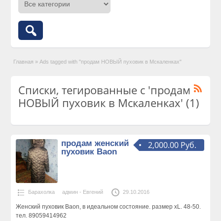
Главная
»
Ads tagged with "продам НОВЫЙ пуховик в Мскаленках"
Списки, тегированные с 'продам
НОВЫЙ пуховик в Мскаленках' (1)
продам женский
2,000.00 Руб.
пуховик Baon
Барахолка
админ - Евгений
29.10.2016
Женский пуховик Baon, в идеальном состояние. размер xL. 48-50.
тел. 89059414962