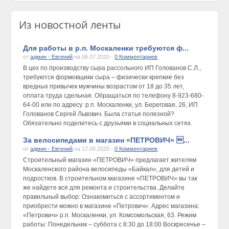
Из новостной ленты
Для работы в р.п. Москаленки требуются ф...
от
админ - Евгений
на 06.07.2020 -
0 Комментариев
В цех по производству сыра рассольного ИП Голованов С.Л.,
требуются формовщики сыра – физически крепкие без
вредных привычек мужчины возрастом от 18 до 35 лет,
оплата труда сдельная. Обращаться по телефону 8-923-680-
64-00 или по адресу: р.п. Москаленки, ул. Береговая, 26, ИП
Голованов Сергей Львович. Была статья полезной?
Обязательно поделитесь с друзьями в социальных сетях.
За велосипедами в магазин «ПЕТРОВИЧ» ...
от
админ - Евгений
на 17.06.2020 -
0 Комментариев
Строительный магазин «ПЕТРОВИЧ» предлагает жителям
Москаленского района велосипеды «Байкал», для детей и
подростков. В строительном магазине «ПЕТРОВИЧ» вы так
же найдете вся для ремонта и строительства. Делайте
правильный выбор: Ознакомиться с ассортиментом и
приобрести можно в магазине «Петрович». Адрес магазина:
«Петрович» р.п. Москаленки, ул. Комсомольская, 63. Режим
работы: Понедельник – суббота с 8:30 до 18:00 Воскресенье –