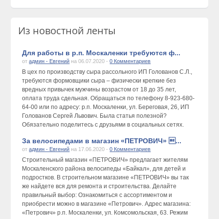
Из новостной ленты
Для работы в р.п. Москаленки требуются ф...
от
админ - Евгений
на 06.07.2020 -
0 Комментариев
В цех по производству сыра рассольного ИП Голованов С.Л.,
требуются формовщики сыра – физически крепкие без
вредных привычек мужчины возрастом от 18 до 35 лет,
оплата труда сдельная. Обращаться по телефону 8-923-680-
64-00 или по адресу: р.п. Москаленки, ул. Береговая, 26, ИП
Голованов Сергей Львович. Была статья полезной?
Обязательно поделитесь с друзьями в социальных сетях.
За велосипедами в магазин «ПЕТРОВИЧ» ...
от
админ - Евгений
на 17.06.2020 -
0 Комментариев
Строительный магазин «ПЕТРОВИЧ» предлагает жителям
Москаленского района велосипеды «Байкал», для детей и
подростков. В строительном магазине «ПЕТРОВИЧ» вы так
же найдете вся для ремонта и строительства. Делайте
правильный выбор: Ознакомиться с ассортиментом и
приобрести можно в магазине «Петрович». Адрес магазина:
«Петрович» р.п. Москаленки, ул. Комсомольская, 63. Режим