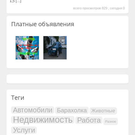
1,5
[…]
всего просмотров 829 , сегодня 0
Платные объявления
Теги
Автомобили
Барахолка
Животные
Недвижимость
Работа
Разное
Услуги