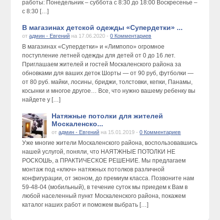
работы: Понедельник – суббота с 8:30 до 18:00 Воскресенье –
с 8:30 […]
В магазинах детской одежды «Супердетки» ...
от
админ - Евгений
на 17.06.2020 -
0 Комментариев
В магазинах «Супердетки» и «Лимпопо» огромное
поступление летней одежды для детей от 0 до 16 лет.
Приглашаем жителей и гостей Москаленского района за
обновками для ваших деток Шорты — от 90 руб, футболки —
от 80 руб. майки, лосины, бриджи, толстовки, кепки, Панамы,
косынки и многое другое… Все, что нужно вашему ребенку вы
найдете у […]
Натяжные потолки для жителей
Москаленско...
от
админ - Евгений
на 15.01.2019 -
0 Комментариев
Уже многие жители Москаленского района, воспользовавшись
нашей услугой, поняли, что НАЯТЖНЫЕ ПОТОЛКИ НЕ
РОСКОШЬ, а ПРАКТИЧЕСКОЕ РЕШЕНИЕ. Мы предлагаем
монтаж под «ключ» натяжных потолков различной
конфигурации, от эконом, до премиум класса. Позвоните нам
59-48-04 (мобильный), в течение суток мы приедем к Вам в
любой населенный пункт Москаленского района, покажем
каталог наших работ и поможем выбрать […]