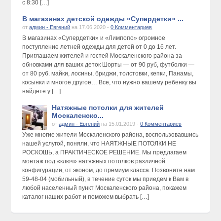
с 8:30 […]
В магазинах детской одежды «Супердетки» ...
от
админ - Евгений
на 17.06.2020 -
0 Комментариев
В магазинах «Супердетки» и «Лимпопо» огромное
поступление летней одежды для детей от 0 до 16 лет.
Приглашаем жителей и гостей Москаленского района за
обновками для ваших деток Шорты — от 90 руб, футболки —
от 80 руб. майки, лосины, бриджи, толстовки, кепки, Панамы,
косынки и многое другое… Все, что нужно вашему ребенку вы
найдете у […]
Натяжные потолки для жителей
Москаленско...
от
админ - Евгений
на 15.01.2019 -
0 Комментариев
Уже многие жители Москаленского района, воспользовавшись
нашей услугой, поняли, что НАЯТЖНЫЕ ПОТОЛКИ НЕ
РОСКОШЬ, а ПРАКТИЧЕСКОЕ РЕШЕНИЕ. Мы предлагаем
монтаж под «ключ» натяжных потолков различной
конфигурации, от эконом, до премиум класса. Позвоните нам
59-48-04 (мобильный), в течение суток мы приедем к Вам в
любой населенный пункт Москаленского района, покажем
каталог наших работ и поможем выбрать […]