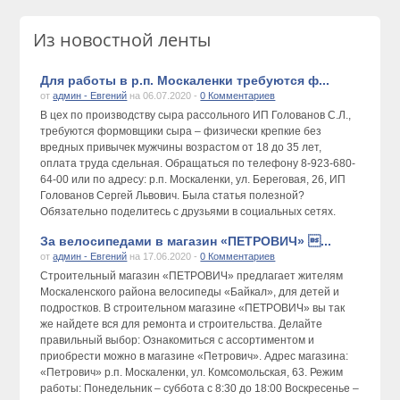
Из новостной ленты
Для работы в р.п. Москаленки требуются ф...
от
админ - Евгений
на 06.07.2020 -
0 Комментариев
В цех по производству сыра рассольного ИП Голованов С.Л.,
требуются формовщики сыра – физически крепкие без
вредных привычек мужчины возрастом от 18 до 35 лет,
оплата труда сдельная. Обращаться по телефону 8-923-680-
64-00 или по адресу: р.п. Москаленки, ул. Береговая, 26, ИП
Голованов Сергей Львович. Была статья полезной?
Обязательно поделитесь с друзьями в социальных сетях.
За велосипедами в магазин «ПЕТРОВИЧ» ...
от
админ - Евгений
на 17.06.2020 -
0 Комментариев
Строительный магазин «ПЕТРОВИЧ» предлагает жителям
Москаленского района велосипеды «Байкал», для детей и
подростков. В строительном магазине «ПЕТРОВИЧ» вы так
же найдете вся для ремонта и строительства. Делайте
правильный выбор: Ознакомиться с ассортиментом и
приобрести можно в магазине «Петрович». Адрес магазина:
«Петрович» р.п. Москаленки, ул. Комсомольская, 63. Режим
работы: Понедельник – суббота с 8:30 до 18:00 Воскресенье –