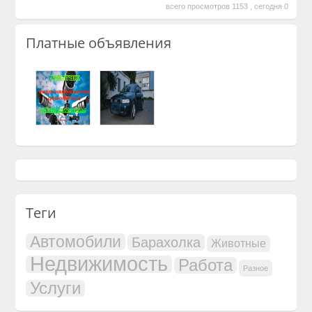
всего просмотров 1153 , сегодня 0
Платные объявления
Теги
Автомобили
Барахолка
Животные
Недвижимость
Работа
Разное
Услуги