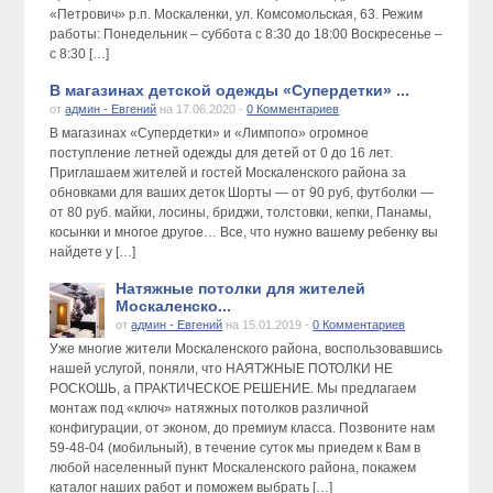
«Петрович» р.п. Москаленки, ул. Комсомольская, 63. Режим
работы: Понедельник – суббота с 8:30 до 18:00 Воскресенье –
с 8:30 […]
В магазинах детской одежды «Супердетки» ...
от
админ - Евгений
на 17.06.2020 -
0 Комментариев
В магазинах «Супердетки» и «Лимпопо» огромное
поступление летней одежды для детей от 0 до 16 лет.
Приглашаем жителей и гостей Москаленского района за
обновками для ваших деток Шорты — от 90 руб, футболки —
от 80 руб. майки, лосины, бриджи, толстовки, кепки, Панамы,
косынки и многое другое… Все, что нужно вашему ребенку вы
найдете у […]
Натяжные потолки для жителей
Москаленско...
от
админ - Евгений
на 15.01.2019 -
0 Комментариев
Уже многие жители Москаленского района, воспользовавшись
нашей услугой, поняли, что НАЯТЖНЫЕ ПОТОЛКИ НЕ
РОСКОШЬ, а ПРАКТИЧЕСКОЕ РЕШЕНИЕ. Мы предлагаем
монтаж под «ключ» натяжных потолков различной
конфигурации, от эконом, до премиум класса. Позвоните нам
59-48-04 (мобильный), в течение суток мы приедем к Вам в
любой населенный пункт Москаленского района, покажем
каталог наших работ и поможем выбрать […]