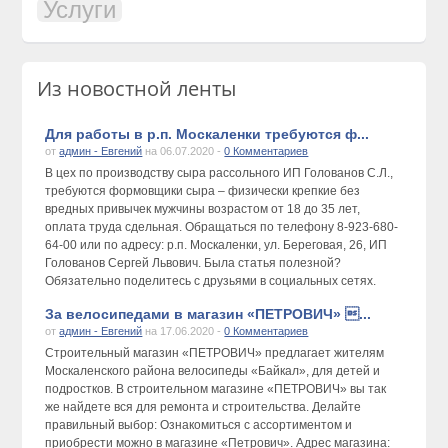
Услуги
Из новостной ленты
Для работы в р.п. Москаленки требуются ф...
от
админ - Евгений
на 06.07.2020 -
0 Комментариев
В цех по производству сыра рассольного ИП Голованов С.Л.,
требуются формовщики сыра – физически крепкие без
вредных привычек мужчины возрастом от 18 до 35 лет,
оплата труда сдельная. Обращаться по телефону 8-923-680-
64-00 или по адресу: р.п. Москаленки, ул. Береговая, 26, ИП
Голованов Сергей Львович. Была статья полезной?
Обязательно поделитесь с друзьями в социальных сетях.
За велосипедами в магазин «ПЕТРОВИЧ» ...
от
админ - Евгений
на 17.06.2020 -
0 Комментариев
Строительный магазин «ПЕТРОВИЧ» предлагает жителям
Москаленского района велосипеды «Байкал», для детей и
подростков. В строительном магазине «ПЕТРОВИЧ» вы так
же найдете вся для ремонта и строительства. Делайте
правильный выбор: Ознакомиться с ассортиментом и
приобрести можно в магазине «Петрович». Адрес магазина: