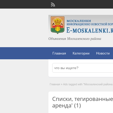
Объявления Москаленского района
Главная
Категории
Новости
Главная
»
Ads tagged with "Москаленский района
Списки, тегированные
аренда' (1)