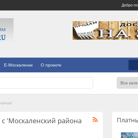
Добро п
E-Москаленки
О проекте
 аренда"
 с 'Москаленский района
Платн