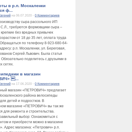
оты в р.п. Москаленки
я ф...
Евгений
на 06.07.2020 -
0 Комментариев
производству сыра рассольного ИП
 С.Л., требуются формовщики сыра –
 крепкие без вредных привычек
зрастом от 18 до 35 лет, оплата труда
 Обращаться по телефону 8-923-680-64-
адресу: р.п. Москаленки, ул. Береговая,
лованов Сергей Львович. Была статья
 Обязательно поделитесь с друзьями в
х сетях.
сипедами в магазин
ИЧ» ...
Евгений
на 17.06.2020 -
0 Комментариев
ьный магазин «ПЕТРОВИЧ» предлагает
оскаленского района велосипеды
для детей и подростков. В
ном магазине «ПЕТРОВИЧ» вы так же
ся для ремонта и строительства.
равильный выбор: Ознакомиться с
нтом и приобрести можно в магазине
». Адрес магазина: «Петрович» р.п.