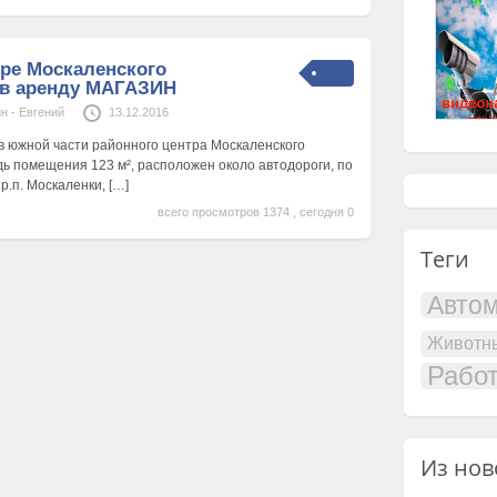
ре Москаленского
в аренду МАГАЗИН
н - Евгений
13.12.2016
 в южной части районного центра Москаленского
ь помещения 123 м², расположен около автодороги, по
 р.п. Москаленки,
[…]
всего просмотров 1374 , сегодня 0
Теги
Авто
Животн
Рабо
Из нов