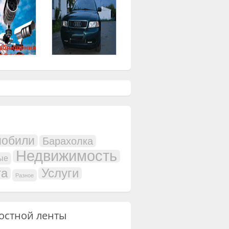
мобили
Барахолка
Недвижимость
ые
та
Услуги
Разное
остной ленты