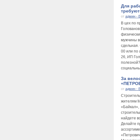
Для раб
требуютс
от
админ - 
В цех по 
Голованов
физически
мужчины во
сдельная.
00 или по 
26, ИП Го
полезной?
социальны
За вело
«ПЕТРОВ
от
админ - 
Строител
жителям М
«Байкал», 
строитель
найдете в
Делайте п
ассортиме
«Петрович