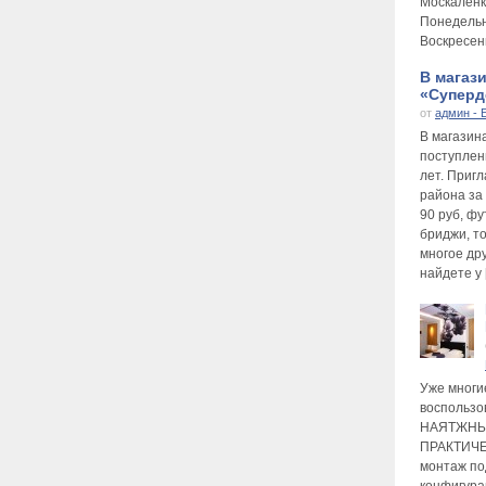
Москаленк
Понедельни
Воскресень
В магаз
«Суперде
от
админ - 
В магазин
поступлен
лет. Приг
района за
90 руб, фу
бриджи, то
многое др
найдете у 
Уже многи
воспользо
НАЯТЖНЫ
ПРАКТИЧЕ
монтаж по