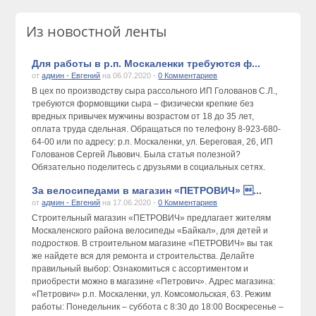
Из новостной ленты
Для работы в р.п. Москаленки требуются ф...
от
админ - Евгений
на 06.07.2020 -
0 Комментариев
В цех по производству сыра рассольного ИП Голованов С.Л.,
требуются формовщики сыра – физически крепкие без
вредных привычек мужчины возрастом от 18 до 35 лет,
оплата труда сдельная. Обращаться по телефону 8-923-680-
64-00 или по адресу: р.п. Москаленки, ул. Береговая, 26, ИП
Голованов Сергей Львович. Была статья полезной?
Обязательно поделитесь с друзьями в социальных сетях.
За велосипедами в магазин «ПЕТРОВИЧ» ...
от
админ - Евгений
на 17.06.2020 -
0 Комментариев
Строительный магазин «ПЕТРОВИЧ» предлагает жителям
Москаленского района велосипеды «Байкал», для детей и
подростков. В строительном магазине «ПЕТРОВИЧ» вы так
же найдете вся для ремонта и строительства. Делайте
правильный выбор: Ознакомиться с ассортиментом и
приобрести можно в магазине «Петрович». Адрес магазина:
«Петрович» р.п. Москаленки, ул. Комсомольская, 63. Режим
работы: Понедельник – суббота с 8:30 до 18:00 Воскресенье –