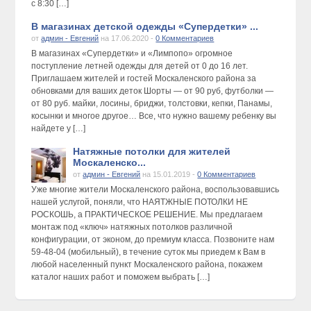
с 8:30 […]
В магазинах детской одежды «Супердетки» ...
от
админ - Евгений
на 17.06.2020 -
0 Комментариев
В магазинах «Супердетки» и «Лимпопо» огромное
поступление летней одежды для детей от 0 до 16 лет.
Приглашаем жителей и гостей Москаленского района за
обновками для ваших деток Шорты — от 90 руб, футболки —
от 80 руб. майки, лосины, бриджи, толстовки, кепки, Панамы,
косынки и многое другое… Все, что нужно вашему ребенку вы
найдете у […]
Натяжные потолки для жителей
Москаленско...
от
админ - Евгений
на 15.01.2019 -
0 Комментариев
Уже многие жители Москаленского района, воспользовавшись
нашей услугой, поняли, что НАЯТЖНЫЕ ПОТОЛКИ НЕ
РОСКОШЬ, а ПРАКТИЧЕСКОЕ РЕШЕНИЕ. Мы предлагаем
монтаж под «ключ» натяжных потолков различной
конфигурации, от эконом, до премиум класса. Позвоните нам
59-48-04 (мобильный), в течение суток мы приедем к Вам в
любой населенный пункт Москаленского района, покажем
каталог наших работ и поможем выбрать […]