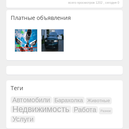
всего просмотров 1202 , сегодня 0
Платные объявления
Теги
Автомобили
Барахолка
Животные
Недвижимость
Работа
Разное
Услуги