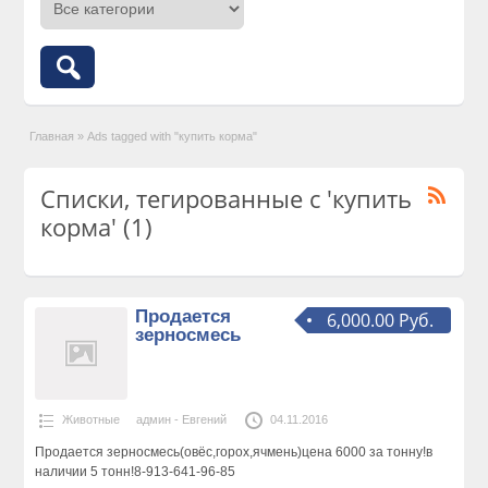
Главная
»
Ads tagged with "купить корма"
Списки, тегированные с 'купить
корма' (1)
Продается
6,000.00 Руб.
зерносмесь
Животные
админ - Евгений
04.11.2016
Продается зерносмесь(овёс,горох,ячмень)цена 6000 за тонну!в
наличии 5 тонн!8-913-641-96-85