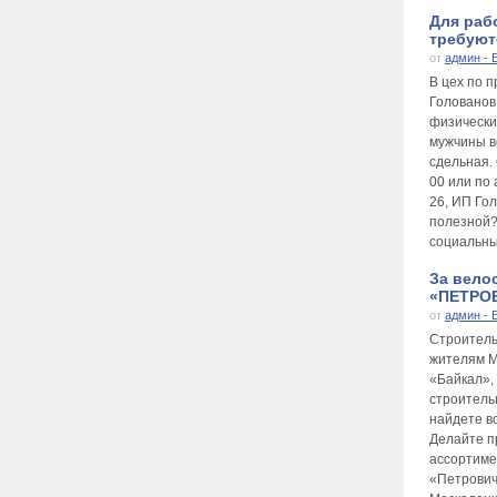
Для раб
требуютс
от
админ - 
В цех по 
Голованов
физически
мужчины во
сдельная.
00 или по 
26, ИП Го
полезной?
социальны
За вело
«ПЕТРОВ
от
админ - 
Строител
жителям М
«Байкал», 
строитель
найдете в
Делайте п
ассортиме
«Петрович