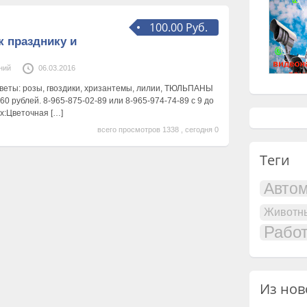
100.00 Руб.
к празднику и
ний
06.03.2016
веты: розы, гвоздики, хризантемы, лилии, ТЮЛЬПАНЫ
60 рублей. 8-965-875-02-89 или 8-965-974-74-89 с 9 до
нах:Цветочная
[…]
всего просмотров 1338 , сегодня 0
Теги
Авто
Животн
Рабо
Из нов