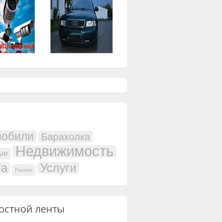
мобили
Барахолка
Недвижимость
ые
та
Услуги
Разное
остной ленты