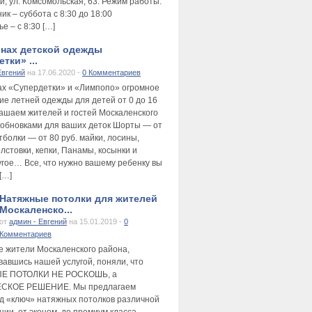
и, ул. Комсомольская, 63. Режим работы:
к – суббота с 8:30 до 18:00
е – с 8:30 […]
инах детской одежды
тки» ...
Евгений
на 17.06.2020 -
0 Комментариев
ах «Супердетки» и «Лимпопо» огромное
ие летней одежды для детей от 0 до 16
лашаем жителей и гостей Москаленского
 обновками для ваших деток Шорты — от
тболки — от 80 руб. майки, лосины,
лстовки, кепки, Панамы, косынки и
угое… Все, что нужно вашему ребенку вы
[…]
Натяжные потолки для жителей
Москаленско...
от
админ - Евгений
на 15.01.2019 -
0
Комментариев
е жители Москаленского района,
вавшись нашей услугой, поняли, что
Е ПОТОЛКИ НЕ РОСКОШЬ, а
СКОЕ РЕШЕНИЕ. Мы предлагаем
д «ключ» натяжных потолков различной