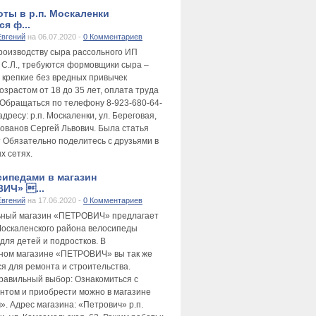
оты в р.п. Москаленки
я ф...
Евгений
на 06.07.2020 -
0 Комментариев
производству сыра рассольного ИП
 С.Л., требуются формовщики сыра –
 крепкие без вредных привычек
зрастом от 18 до 35 лет, оплата труда
 Обращаться по телефону 8-923-680-64-
адресу: р.п. Москаленки, ул. Береговая,
лованов Сергей Львович. Была статья
 Обязательно поделитесь с друзьями в
х сетях.
сипедами в магазин
ИЧ» ...
Евгений
на 17.06.2020 -
0 Комментариев
ьный магазин «ПЕТРОВИЧ» предлагает
оскаленского района велосипеды
для детей и подростков. В
ном магазине «ПЕТРОВИЧ» вы так же
ся для ремонта и строительства.
равильный выбор: Ознакомиться с
нтом и приобрести можно в магазине
». Адрес магазина: «Петрович» р.п.