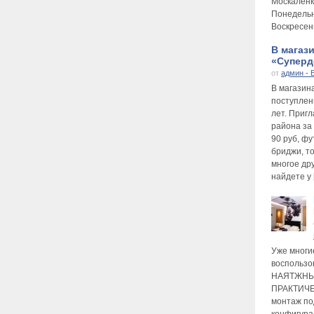
Москаленк
Понедельни
Воскресень
В магаз
«Суперде
от
админ - 
В магазин
поступлен
лет. Приг
района за
90 руб, фу
бриджи, то
многое др
найдете у 
Уже многи
воспользо
НАЯТЖНЫ
ПРАКТИЧЕ
монтаж по