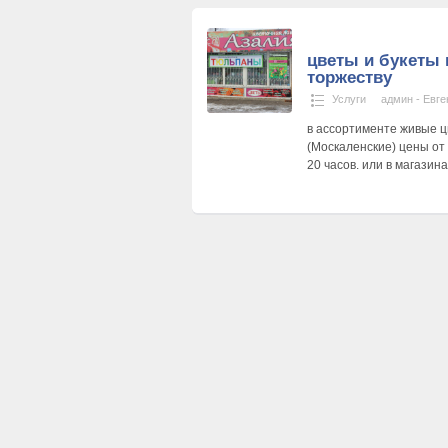
цветы и букеты 
торжеству
Услуги
админ - Евге
в ассортименте живые ц
(Москаленские) цены от 
20 часов. или в магази