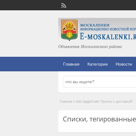
Объявления Москаленского района
Главная
Категории
Новости
Главная
»
Ads tagged with "букеты с доставкой"
Списки, тегированные с