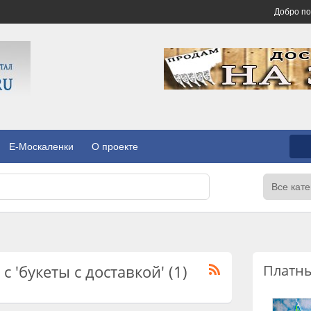
Добро п
E-Москаленки
О проекте
 'букеты с доставкой' (1)
Платн