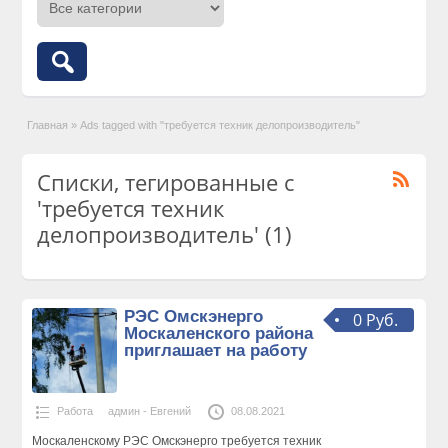
Главная
»
Ads tagged with "требуется техник делопроизводитель"
Списки, тегированные с
'требуется техник
делопроизводитель' (1)
РЭС Омскэнерго
0 Руб.
Москаленского района
приглашает на работу
Работа
админ - Евгений
08.08.2021
Москаленскому РЭС Омскэнерго требуется техник