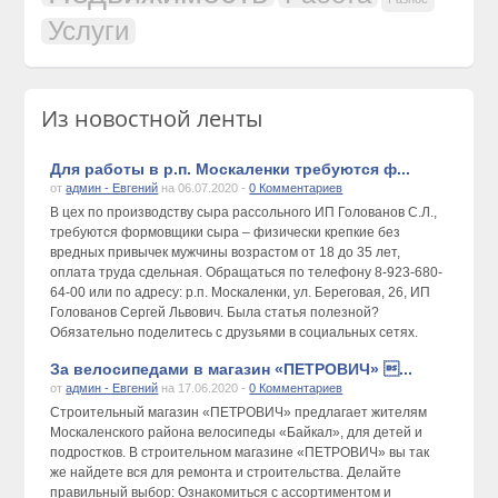
Услуги
Из новостной ленты
Для работы в р.п. Москаленки требуются ф...
от
админ - Евгений
на 06.07.2020 -
0 Комментариев
В цех по производству сыра рассольного ИП Голованов С.Л.,
требуются формовщики сыра – физически крепкие без
вредных привычек мужчины возрастом от 18 до 35 лет,
оплата труда сдельная. Обращаться по телефону 8-923-680-
64-00 или по адресу: р.п. Москаленки, ул. Береговая, 26, ИП
Голованов Сергей Львович. Была статья полезной?
Обязательно поделитесь с друзьями в социальных сетях.
За велосипедами в магазин «ПЕТРОВИЧ» ...
от
админ - Евгений
на 17.06.2020 -
0 Комментариев
Строительный магазин «ПЕТРОВИЧ» предлагает жителям
Москаленского района велосипеды «Байкал», для детей и
подростков. В строительном магазине «ПЕТРОВИЧ» вы так
же найдете вся для ремонта и строительства. Делайте
правильный выбор: Ознакомиться с ассортиментом и