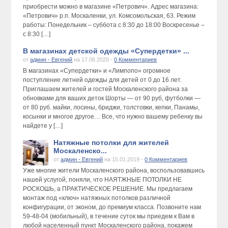
приобрести можно в магазине «Петрович». Адрес магазина:
«Петрович» р.п. Москаленки, ул. Комсомольская, 63. Режим
работы: Понедельник – суббота с 8:30 до 18:00 Воскресенье –
с 8:30 […]
В магазинах детской одежды «Супердетки» ...
от
админ - Евгений
на 17.06.2020 -
0 Комментариев
В магазинах «Супердетки» и «Лимпопо» огромное
поступление летней одежды для детей от 0 до 16 лет.
Приглашаем жителей и гостей Москаленского района за
обновками для ваших деток Шорты — от 90 руб, футболки —
от 80 руб. майки, лосины, бриджи, толстовки, кепки, Панамы,
косынки и многое другое… Все, что нужно вашему ребенку вы
найдете у […]
Натяжные потолки для жителей
Москаленско...
от
админ - Евгений
на 15.01.2019 -
0 Комментариев
Уже многие жители Москаленского района, воспользовавшись
нашей услугой, поняли, что НАЯТЖНЫЕ ПОТОЛКИ НЕ
РОСКОШЬ, а ПРАКТИЧЕСКОЕ РЕШЕНИЕ. Мы предлагаем
монтаж под «ключ» натяжных потолков различной
конфигурации, от эконом, до премиум класса. Позвоните нам
59-48-04 (мобильный), в течение суток мы приедем к Вам в
любой населенный пункт Москаленского района, покажем